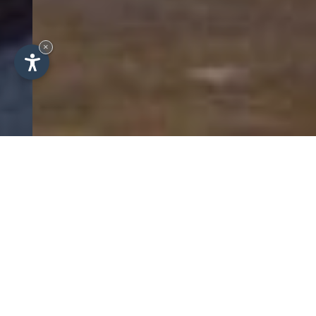
×
SCROLL
Sonniges Feldthurns –
Entspannter Urlaub für
die ganze Familie